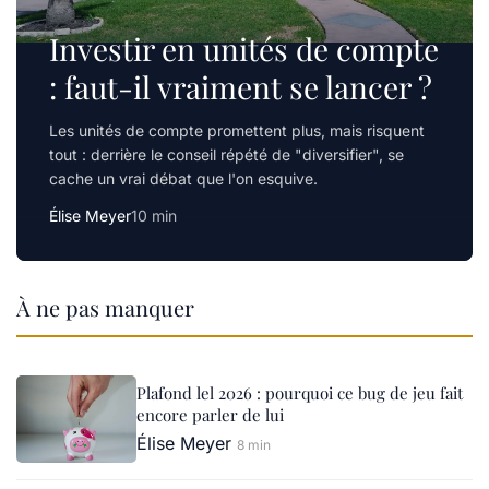
Investir en unités de compte
: faut-il vraiment se lancer ?
Les unités de compte promettent plus, mais risquent
tout : derrière le conseil répété de "diversifier", se
cache un vrai débat que l'on esquive.
Élise Meyer
10 min
À ne pas manquer
Plafond lel 2026 : pourquoi ce bug de jeu fait
encore parler de lui
Élise Meyer
8 min