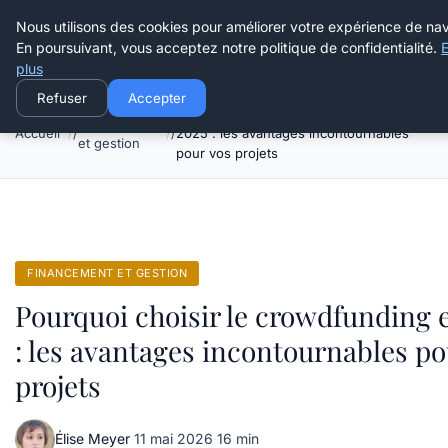
Henry Panky
Nous utilisons des cookies pour améliorer votre expérience de nav
En poursuivant, vous acceptez notre politique de confidentialité.
E
plus
Refuser
Accepter
Pourquoi choisir le crowdfunding en
Financement
Accueil
2025 : les avantages incontournables
et gestion
pour vos projets
FINANCEMENT ET GESTION
Pourquoi choisir le crowdfunding 
: les avantages incontournables po
projets
Élise Meyer
·
11 mai 2026
·
16 min