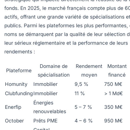
fonds. En 2025, le marché français compte plus de 6
actifs, offrant une grande variété de spécialisations e
publics. Parmi les plateformes les plus performantes, 
noms se démarquent par la qualité de leur sélection d
leur sérieux réglementaire et la performance de leurs
rendements :
Domaine de
Rendement
Montant
Plateforme
spécialisation
moyen
financé
Homunity
Immobilier
9,5 %
750 M€
Clubfunding
Immobilier
11 %
> 1 Md€
Énergies
Enerfip
5 – 7 %
350 M€
renouvelables
October
Prêts PME
4 – 6 %
950 M€