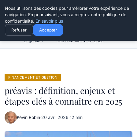
Henry Panky
Nous utilisons des cookies pour améliorer votre expérience de
navigation. En poursuivant, vous acceptez notre politique de
confidentialité.
En savoir plus
Refuser
Accepter
Financement
préavis : définition, enjeux et étapes
Accueil
et gestion
clés à connaître en 2025
FINANCEMENT ET GESTION
préavis : définition, enjeux et
étapes clés à connaître en 2025
Kévin Robin
·
20 avril 2026
·
12 min