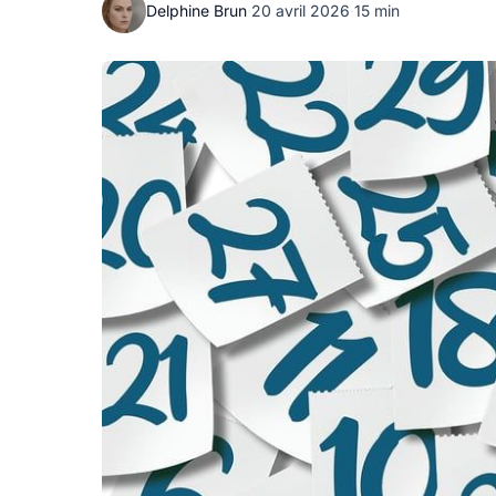
Delphine Brun
·
20 avril 2026
·
15 min